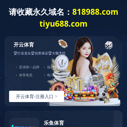
行业新闻
首页
新闻
行业新闻
/
/
新闻
公司新闻
行业新闻