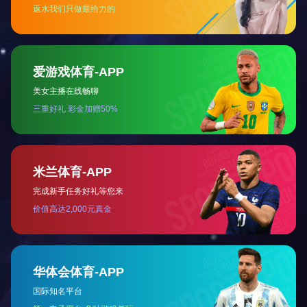
势特点； 2）预测加工设备行业生产发展及其变化...
灌装设备行业市场分析
2021-11-09 9:06:35
灌装设备行业市场竞争分析报告主要分析要点包括： 1）灌
装设备行业内部的竞争。导致行业内部竞争加剧的原因可
能有下述几种： 一是行业增长缓慢，对市场份额的争夺激
烈； 二是竞争者数量较多，竞争力量大抵相当； 三是竞争
对手提供的产品或服务大致相同，或者只少体现不出明显
差异； 四是某些企业为了规模经济的利益，扩大生产规
模，市场均势被打破，产品大量过剩，企业开始诉诸于削
价竞销。 2）灌装设备行业顾客的议价能力...
灌装设备行业前景分析
2021-11-08 10:20:20
灌装设备行业前景预测分析报告是在对灌装设备行业的历