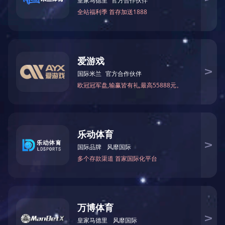
要核心研究内容有以下几个方面： 1、开云手机站官方版网
站登录入口-开云(中国) 行业的大体环境信息 根据PEST分
析模型以及对行业研究经验对开云手机站官方版网站登录
入口-开云(中国) 行业在国际和国内的经济环境全面深入分
析，分析开云手机站官方版网站登录入口-开云(中国) 行业
政策和相关配套动向。为企业、投资者、创业者、本行业
能够把握开云手机站官方版网站登录入口-开云(中国) 行业
的发展现状以及未来趋势做出一个判断，通过企业营销的
努力来适合当前市场环境的变化，达到一个预期的目标。
2、开云手机站官方版网站登录入口-开云(中国) 行业竞争环
境的分析 报告大厅依靠全面的数...
加工设备行业市场分析
2021-11-11 10:11:03
加工设备行业市场竞争分析报告主要分析要点包括： 1）加
工设备行业内部的竞争。导致行业内部竞争加剧的原因可