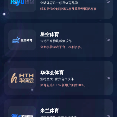
托罐组合行业现状分析
2021-11-15 9:13:21
托罐组合行业现状分析报告主要分析要点有： 1）托罐组合
行业生命周期。通过对托罐组合行业的市场增长率、需求
增长率、产品品种、竞争者数量、进入壁垒及退出壁垒、
技术变革、用户购买行为等研判行业所处的发展阶段； 2）
托罐组合行业市场供需平衡。通过对托罐组合行业的供给
状况、需求状况以及进出口状况研判行业的供需平衡状
况，以期掌握行业市场饱和程度； 3）托罐组合行业竞争格
局。通过对托罐组合行业的供应商的讨价还价...
开云手机站官方版网站登录入口-开云(中国) 行业研究
2021-11-12 9:12:57
开云手机站官方版网站登录入口-开云(中国) 行业研究的主