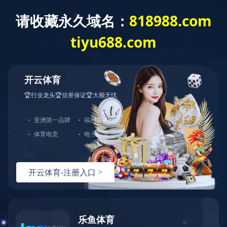
行业新闻
首页
新闻
行业新闻
/
/
(Page 4)
新闻
公司新闻
行业新闻