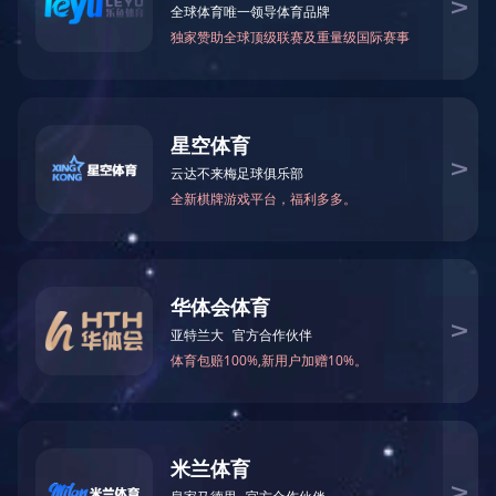
开云手机站官方版网站登录入口-开云(中国) 行
业研究
更新日期:2021-07-05 14:46:53 星期一
摘要:
开云手机站官方版网站登录入口-开云(中国) 行业研究的主要核心研
究内容有以下几个方面： 1、开云手机站官方版网站登录入口-开云
(中国) 行业的大体环境信息 根据PEST分析模型以及对 […]
开云手机站官方版网站登录入口-开云(中国) 行业研究的主要核心研
究内容有以下几个方面：
1、开云手机站官方版网站登录入口-开云(中国) 行业的大体环境信
息
根据PEST分析模型以及对行业研究经验对开云手机站官方版网
站登录入口-开云(中国) 行业在国际和国内的经济环境全面深入分
析，分析开云手机站官方版网站登录入口-开云(中国) 行业政策和相
关配套动向。为企业、投资者、创业者、本行业能够把握开云手机