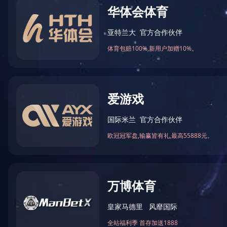
托罐组合
新闻
2021-11-
公司新闻
托罐组
种、竞
行业新闻
过对托
竞争格局
开云手机
2021-11-
开云手机站官方版