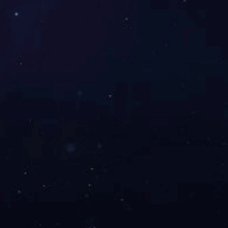
等分析的基础上，对灌装设备行业的未来的发展趋势、市场容量、竞争
前景预测分析报告主要分析要点包括： 1）预测灌装设备行业市场容
场容量及其变化预测可分为生产资料市场预测和...
<<
<
...
2
3
4
5
6
.
常见问题
开云手机站官方版网站登录入口-开云(中国
电话:
地址:
+86-0580-3801236
浙江省舟山市定海区定海工
业园丰园路9号
电子邮件:
1018805101@qq.com