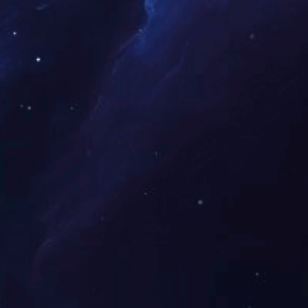
备行业趋势研究报告是通过对影响加工设备行业市场运行的诸多因素
工设备行业的未来的发展趋势特点、市场容量、竞争趋势、细分下游市
析要点包括： 1）加工设备行业发展趋势特点分析。通过对加工设备
点； 2）预测加工设备行业生产发展及其变化...
行业市场分析
09 9:06:35
备行业市场竞争分析报告主要分析要点包括： 1）灌装设备行业内部
业增长缓慢，对市场份额的争夺激烈； 二是竞争者数量较多，竞争力
者只少体现不出明显差异； 四是某些企业为了规模经济的利益，扩大
价竞销。 2）灌装设备行业顾客的议价能力...
行业前景分析
08 10:20:20
备行业前景预测分析报告是在对灌装设备行业的历史发展现状、供需