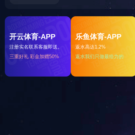
开云手机
云(中国
网站登录入口-开云
电话:+86-580-3801236
国内的
者、本
(中国)
传真:+86-580-8070059
来适合当
电子邮件:1018805101@qq.com
依靠全面
加工设备
2021-11-
下载
加工设
一是行
同，或
诉诸于削
加工设备
2021-11-