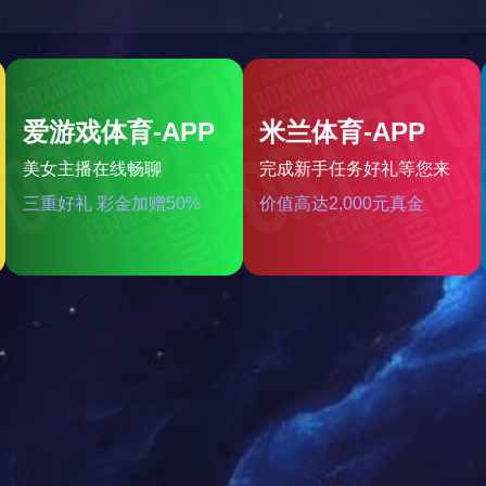
站官方版网站登录入口-开云(中国) 行业研究的主要核心研究内容有
) 行业的大体环境信息 根据PEST分析模型以及对行业研究经验对开
经济环境全面深入分析，分析开云手机站官方版网站登录入口-开云(中
行业能够把握开云手机站官方版网站登录入口-开云(中国) 行业的发
前市场环境的变化，达到一个预期的目标。 2、开云手机站官方版网站
的数...
行业市场分析
11 10:11:03
备行业市场竞争分析报告主要分析要点包括： 1）加工设备行业内部
业增长缓慢，对市场份额的争夺激烈； 二是竞争者数量较多，竞争力
者只少体现不出明显差异； 四是某些企业为了规模经济的利益，扩大
价竞销。 2）加工设备行业顾客的议价能力...
行业发展趋势
10 8:53:42