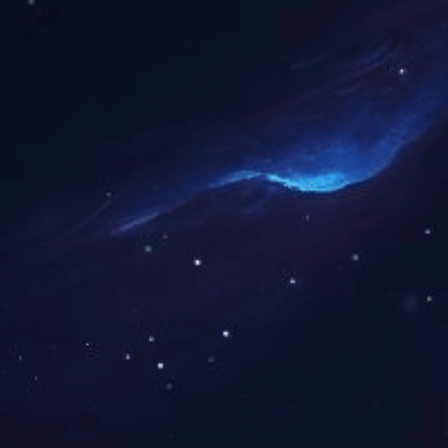
加工设
而对加
主要分
行趋势特
灌装设备
2021-11-
灌装设
一是行
同，或
诉诸于削
灌装设备
2021-11-
灌装设