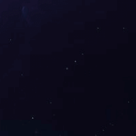
所进行的调查分析，掌握加工设备行业市场运行规律，从
场需求趋势等进行预测。 加工设备行业趋势研究报告
行业发展影响因素分析，总结出未来加工设备行业总体运
的竞争。导致行业内部竞争加剧的原因可能有下述几种：
量大抵相当； 三是竞争对手提供的产品或服务大致相
生产规模，市场均势被打破，产品大量过剩，企业开始
现状、竞争格局、经济运行、下游行业发展、下游行业市